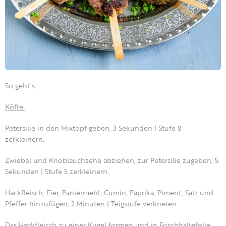
So geht´s:
Köfte:
Petersilie in den Mixtopf geben, 3 Sekunden | Stufe 8
zerkleinern.
Zwiebel und Knoblauchzehe abziehen, zur Petersilie zugeben, 5
Sekunden | Stufe 5 zerkleinern.
Hackfleisch, Eier, Paniermehl, Cumin, Paprika, Piment, Salz und
Pfeffer hinzufügen, 2 Minuten | Teigstufe verkneten.
Das Hackfleisch zu einer Kugel formen und in Frischhaltefolie