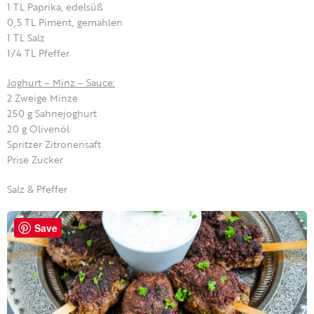
1 TL Paprika, edelsüß
0,5 TL Piment, gemahlen
1 TL Salz
1/4 TL Pfeffer
Joghurt – Minz – Sauce:
2 Zweige Minze
250 g Sahnejoghurt
20 g Olivenöl
Spritzer Zitronensaft
Prise Zucker
Salz & Pfeffer
Save