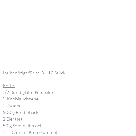
Ihr benötigt für ca. 8 – 10 Stück:
Köfte:
1/2 Bund glatte Petersilie
1 Knoblauchzehe
1 Zwiebel
500 g Rinderhack
2 Eier (M)
50 g Semmelbrösel
1 TL Cumin ( Kreuzkümmel )