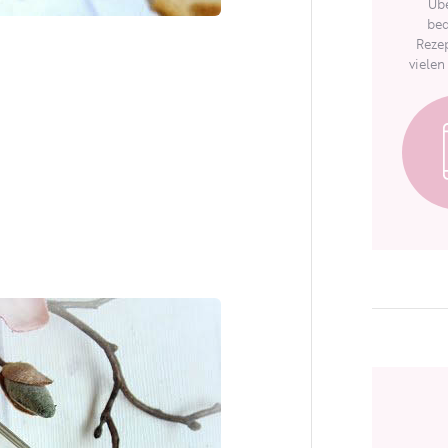
Übe
bed
Rezep
vielen