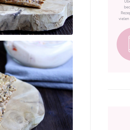
Übe
bed
Rezep
vielen