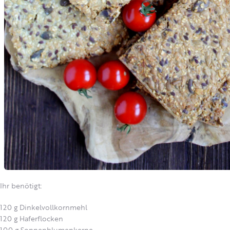
Ihr benötigt:
120 g Dinkelvollkornmehl
120 g Haferflocken
100 g Sonnenblumenkerne