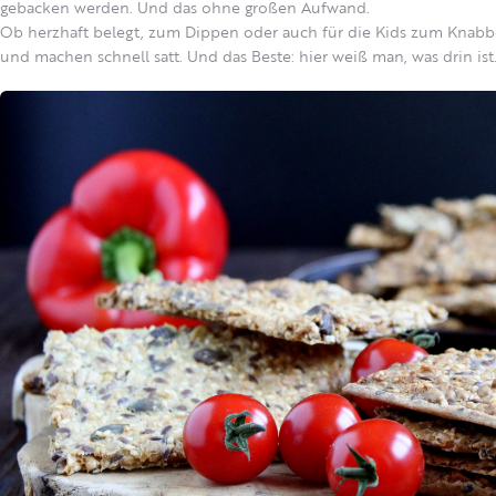
gebacken werden. Und das ohne großen Aufwand.
Ob herzhaft belegt, zum Dippen oder auch für die Kids zum Knabbern
und machen schnell satt. Und das Beste: hier weiß man, was drin ist