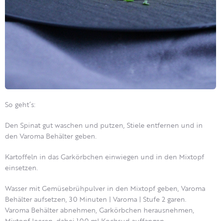
So geht´s:
Den Spinat gut waschen und putzen, Stiele entfernen und in
den Varoma Behälter geben.
Kartoffeln in das Garkörbchen einwiegen und in den Mixtopf
einsetzen.
Wasser mit Gemüsebrühpulver in den Mixtopf geben, Varoma
Behälter aufsetzen, 30 Minuten | Varoma | Stufe 2 garen.
Varoma Behälter abnehmen, Garkörbchen herausnehmen,
Mixtopf leeren, dabei 100 ml Kochsud auffangen.