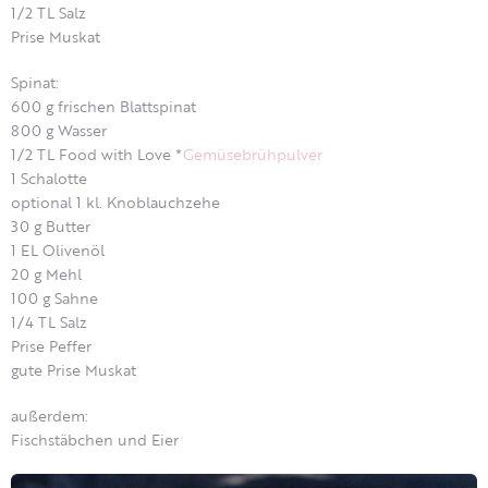
1/2 TL Salz
Prise Muskat
Spinat:
600 g frischen Blattspinat
800 g Wasser
1/2 TL Food with Love *
Gemüsebrühpulver
1 Schalotte
optional 1 kl. Knoblauchzehe
30 g Butter
1 EL Olivenöl
20 g Mehl
100 g Sahne
1/4 TL Salz
Prise Peffer
gute Prise Muskat
außerdem:
Fischstäbchen und Eier