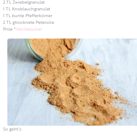
2 TL Zwiebelgranulat
1 TL Knoblauchgranulat
1 TL bunte Pfefferkörner
2 TL gtrocknete Petersilie
Prise *
Vanillepulver
So geht´s: