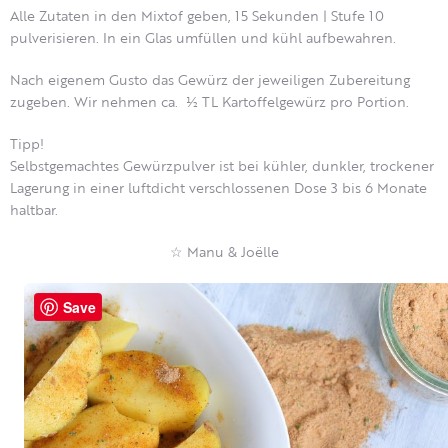
Alle Zutaten in den Mixtof geben, 15 Sekunden | Stufe 10
pulverisieren. In ein Glas umfüllen und kühl aufbewahren.
Nach eigenem Gusto das Gewürz der jeweiligen Zubereitung
zugeben. Wir nehmen ca. ½ TL Kartoffelgewürz pro Portion.
Tipp!
Selbstgemachtes Gewürzpulver ist bei kühler, dunkler, trockener
Lagerung in einer luftdicht verschlossenen Dose 3 bis 6 Monate
haltbar.
☆ Manu & Joëlle
Save