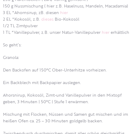
150 g Nussmischung ( hier z.B. Haselnuss, Mandeln, Macadamia)
3 EL *Ahornsirup, zB. diesen
hier
2 EL *Kokosöl, z.B.
dieses
Bio-Kokosöl
1/2 TL Zimtpulver
1 TL *Vanillepulver, z.B. unser Natur-Vanillepulver
hier
erhältlich
So geht´s:
Granola:
Den Backofen auf 150°C Ober-Unterhitze vorheizen.
Ein Backblech mit Backpapier auslegen.
Ahorsnirup, Kokosöl, Zimt-und Vanillepulver in den Mixtopf
geben, 3 Minuten | 50°C | Stufe 1 erwärmen.
Mischung mit Flocken, Nüssen und Samen gut mischen und im
heißen Ofen ca. 25 – 30 Minuten goldgelb backen.
Zwischendurch durchmischen, damit alles schön gleichmäßig