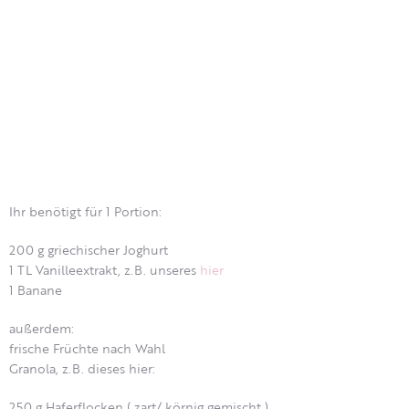
Ihr benötigt für 1 Portion:
200 g griechischer Joghurt
1 TL Vanilleextrakt, z.B. unseres
hier
1 Banane
außerdem:
frische Früchte nach Wahl
Granola, z.B. dieses hier:
250 g Haferflocken ( zart/ körnig gemischt )