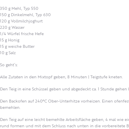
350 g Mehl, Typ 550
150 g Dinkelmehl, Typ 630
120 g Vollmilchjoghurt
220 g Wasser
1/4 Würfel frische Hefe
15 g Honig
15 g weiche Butter
10 g Salz
So geht´s:
Alle Zutaten in den Mixtopf geben, 8 Minuten | Teigstufe kneten.
Den Teig in eine Schüssel geben und abgedeckt ca. 1 Stunde gehen l
Den Backofen auf 240°C Ober-Unterhitze vorheizen. Einen ofenfes
bemehlen.
Den Teig auf eine leicht bemehlte Arbeitsfläche geben, 4 mal wie 
rund formen und mit dem Schluss nach unten in die vorbereitete 