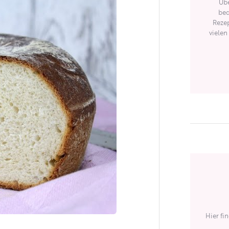
Übe
bed
Rezep
vielen
Hier fi