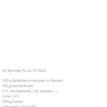
Ihr benötigt für ca. 35 Stück:
220 g Zartbitterschokolade, in Stücken
150 g weiche Butter
2 TL Vanilleextrakt, z.B. unseres
hier
2 Eier ( M )
200 g Zucker
120 g Mehl, Type 405