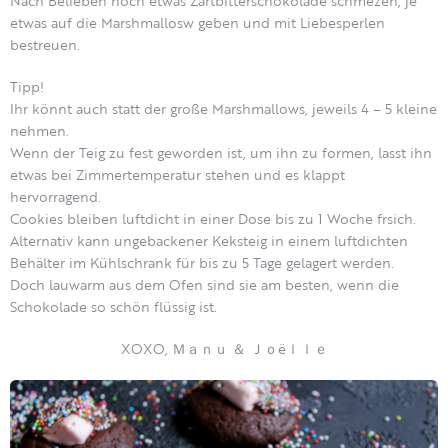
Nach Belieben noch etwas Zartbitterschokolade schmezen, je
etwas auf die Marshmallosw geben und mit Liebesperlen
bestreuen.
Tipp!
Ihr könnt auch statt der große Marshmallows, jeweils 4 – 5 kleine
nehmen.
Wenn der Teig zu fest geworden ist, um ihn zu formen, lasst ihn
etwas bei Zimmertemperatur stehen und es klappt
hervorragend.
Cookies bleiben luftdicht in einer Dose bis zu 1 Woche frsich.
Alternativ kann ungebackener Keksteig in einem luftdichten
Behälter im Kühlschrank für bis zu 5 Tage gelagert werden.
Doch lauwarm aus dem Ofen sind sie am besten, wenn die
Schokolade so schön flüssig ist.
XOXO, Ｍａｎｕ ＆ Ｊｏëｌｌｅ