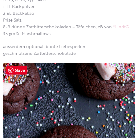
1 TL Backpulver
2 EL Backkakao
Prise Salz
8-9 dünne Zartbitterschokoladen – Täfelchen, zB von
*Lindt®
35 große Marshmallows
ausserdem optional: bunte Liebesperlen
geschmolzene Zartbitterschokolade
Save