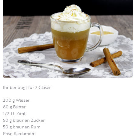
Ihr benötigt für 2 Gläser:
200 g Wasser
60 g Butter
1/2 TL Zimt
50 g braunen Zucker
50 g braunen Rum
Prise Kardamom