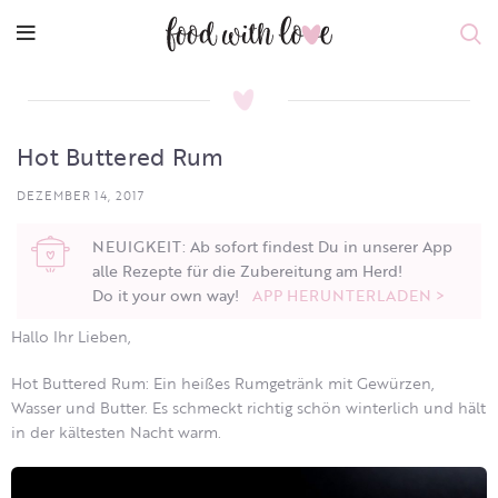
Hot Buttered Rum
DEZEMBER 14, 2017
NEUIGKEIT: Ab sofort findest Du in unserer App
alle Rezepte für die Zubereitung am Herd!
Do it your own way!
APP HERUNTERLADEN >
Hallo Ihr Lieben,
Hot Buttered Rum: Ein heißes Rumgetränk mit Gewürzen,
Wasser und Butter. Es schmeckt richtig schön winterlich und hält
in der kältesten Nacht warm.