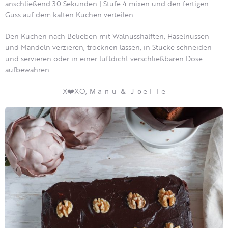
anschließend 30 Sekunden | Stufe 4 mixen und den fertigen
Guss auf dem kalten Kuchen verteilen.
Den Kuchen nach Belieben mit Walnusshälften, Haselnüssen
und Mandeln verzieren, trocknen lassen, in Stücke schneiden
und servieren oder in einer luftdicht verschließbaren Dose
aufbewahren.
X❤️XO, Ｍａｎｕ ＆ Ｊｏëｌｌe