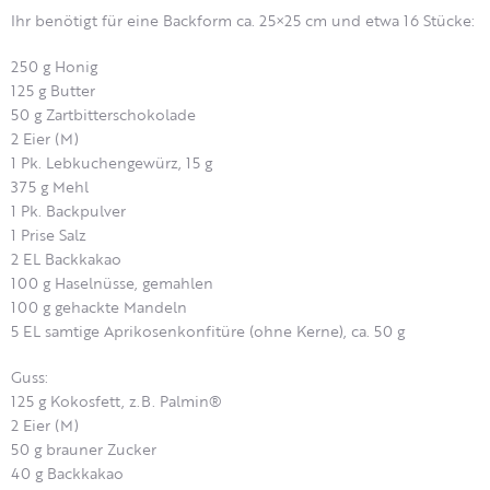
Ihr benötigt für eine Backform ca. 25×25 cm und etwa 16 Stücke:
250 g Honig
125 g Butter
50 g Zartbitterschokolade
2 Eier (M)
1 Pk. Lebkuchengewürz, 15 g
375 g Mehl
1 Pk. Backpulver
1 Prise Salz
2 EL Backkakao
100 g Haselnüsse, gemahlen
100 g gehackte Mandeln
5 EL samtige Aprikosenkonfitüre (ohne Kerne), ca. 50 g
Guss:
125 g Kokosfett, z.B. Palmin®
2 Eier (M)
50 g brauner Zucker
40 g Backkakao