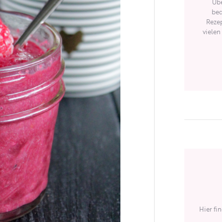
Übe
bed
Rezep
vielen
Hier fi