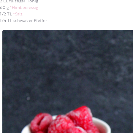
2 EL flüssiger Honig
60 g
*Himbeeressig
1/2 TL
*Salz
1/4 TL schwarzer Pfeffer