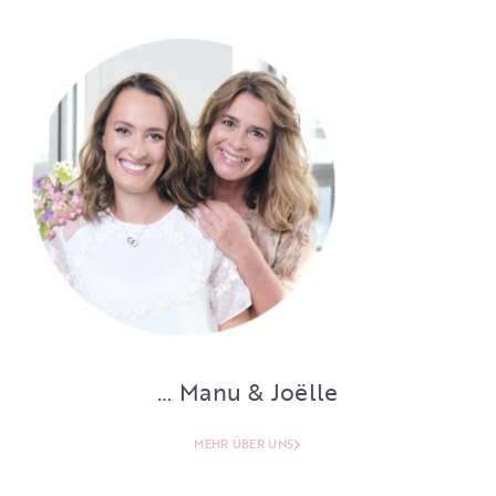
… Manu & Joëlle
MEHR ÜBER UNS