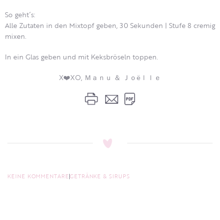
So geht´s:
Alle Zutaten in den Mixtopf geben, 30 Sekunden | Stufe 8 cremig
mixen.
In ein Glas geben und mit Keksbröseln toppen.
X❤️XO, Ｍａｎｕ ＆ Ｊｏëｌｌｅ
KEINE KOMMENTARE
GETRÄNKE & SIRUPS