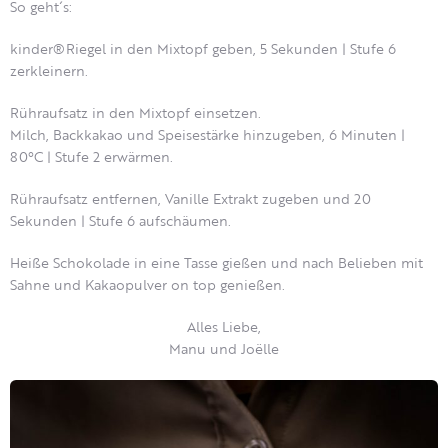
So geht´s:
kinder®Riegel in den Mixtopf geben, 5 Sekunden | Stufe 6
zerkleinern.
Rühraufsatz in den Mixtopf einsetzen.
Milch, Backkakao und Speisestärke hinzugeben, 6 Minuten |
80°C | Stufe 2 erwärmen.
Rühraufsatz entfernen, Vanille Extrakt zugeben und 20
Sekunden | Stufe 6 aufschäumen.
Heiße Schokolade in eine Tasse gießen und nach Belieben mit
Sahne und Kakaopulver on top genießen.
Alles Liebe,
Manu und Joëlle