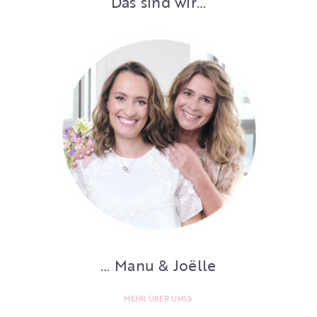
Das sind wir…
… Manu & Joëlle
MEHR ÜBER UNS