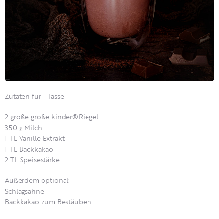
Zutaten für 1 Tasse
2 große große kinder®Riegel
350 g Milch
1 TL Vanille Extrakt
1 TL Backkakao
2 TL Speisestärke
Außerdem optional:
Schlagsahne
Backkakao zum Bestäuben