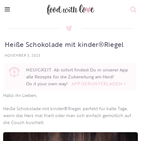
Heiße Schokolade mit kinder®Riegel
NOVEMBER 3, 2023
NEUIGKEIT: Ab sofort findest Du in unserer App
alle Rezepte für die Zubereitung am Herd!
Do it your own way!
APP HERUNTERLADEN >
Hallo ihr Lieben,
Heiße Schokolade mit kinder®Riegel: perfekt für kalte Tage,
wenn das Herz mal friert oder man sich einfach gemütlich auf
die Couch kuschelt.