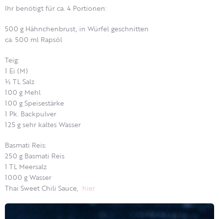
Ihr benötigt für ca. 4 Portionen:
500 g Hähnchenbrust, in Würfel geschnitten
ca. 500 ml Rapsöl
Teig:
1 Ei (M)
½ TL Salz
100 g Mehl
100 g Speisestärke
1 Pk. Backpulver
125 g sehr kaltes Wasser
Basmati Reis:
250 g Basmati Reis
1 TL Meersalz
1000 g Wasser
Thai Sweet Chili Sauce,
hier