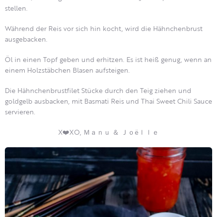
stellen.
Während der Reis vor sich hin kocht, wird die Hähnchenbrust
ausgebacken.
Öl in einen Topf geben und erhitzen. Es ist heiß genug, wenn an
einem Holzstäbchen Blasen aufsteigen.
Die Hähnchenbrustfilet Stücke durch den Teig ziehen und
goldgelb ausbacken, mit Basmati Reis und Thai Sweet Chili Sauce
servieren.
X❤️XO, Ｍａｎｕ ＆ Ｊｏëｌｌｅ