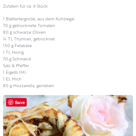
Zutaten für ca. 6 Stück:
1 Blätterteigrolle, aus dem Kühlregal
70 g getrocknete Tomaten
80 g schwarze Oliven
¼ TL Thymian, getrocknet
150 g Fetakäse
1 TL Honig
70 g Schmand
Salz & Pfeffer
1 Eigelb (M)
1 EL Mich
80 g Mozzarella, gerieben
Save