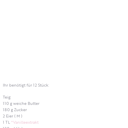
Ihr benötigt für 12 Stück:
Teig:
110 g weiche Butter
180 g Zucker
2 Eier ( M )
1 TL
*Vanilleextrakt