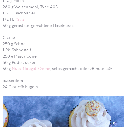
120 g Milch
260 g Weizenmehl, Type 405
1,5 TL Backpulver
1/2 TL
*Salz
50 g geröstete, gemahlene Haselnüsse
Creme:
250
g
Sahne
1 Pk. Sahnesteif
250
g
Mascarpone
50 g Puderzucker
50 g
Nuss-Nougat-Creme
, selbstgemacht oder zB nutella®
ausserdem:
24 Giotto® Kugeln