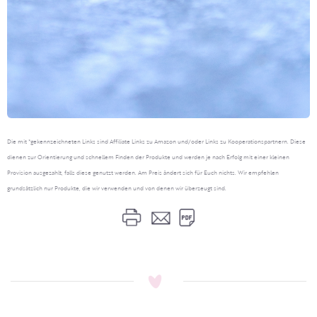
Die mit *gekennzeichneten Links sind Affiliate Links zu Amazon und/oder Links zu Kooperationspartnern. Diese
dienen zur Orientierung und schnellem Finden der Produkte und werden je nach Erfolg mit einer kleinen
Provision ausgezahlt, falls diese genutzt werden. Am Preis ändert sich für Euch nichts. Wir empfehlen
grundsätzlich nur Produkte, die wir verwenden und von denen wir überzeugt sind.