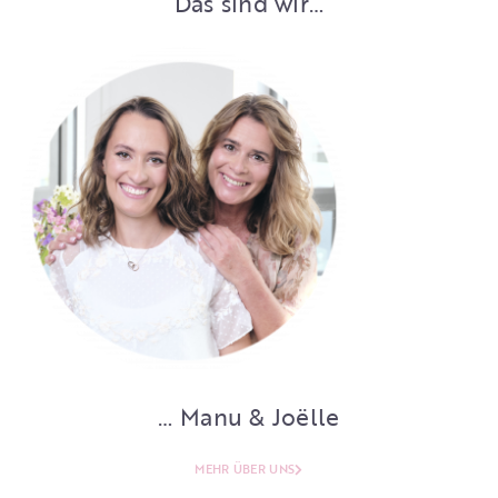
Das sind wir…
… Manu & Joëlle
MEHR ÜBER UNS