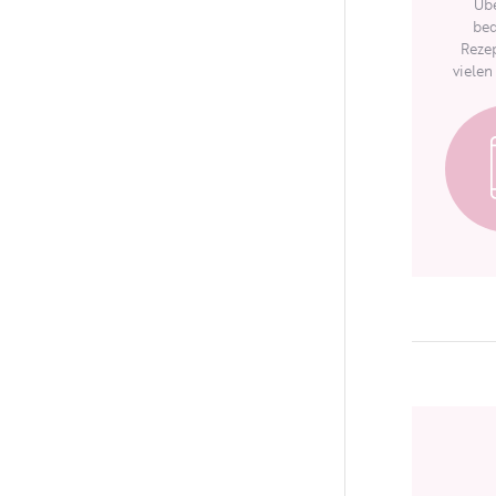
Übe
bed
Rezep
vielen