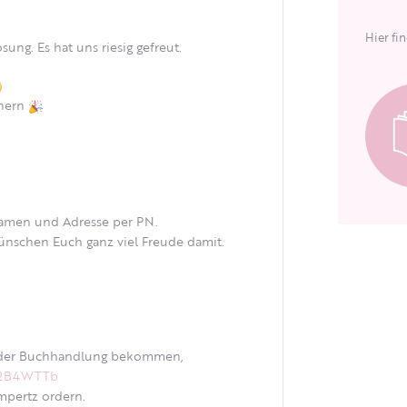
Hier fi
ung. Es hat uns riesig gefreut.
nnern
 Namen und Adresse per PN.
ünschen Euch ganz viel Freude damit.
 jeder Buchhandlung bekommen,
o/2B4WTTb
mpertz ordern.