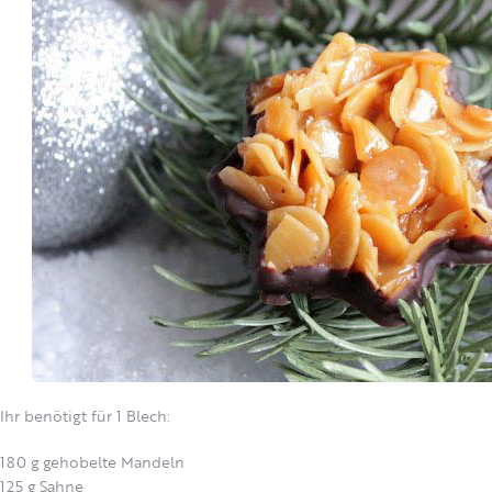
Ihr benötigt für 1 Blech:
180 g gehobelte Mandeln
125 g Sahne