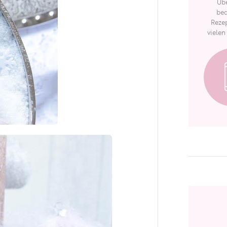
Übe
bed
Rezep
vielen