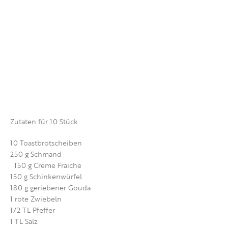
Zutaten für 10 Stück
10 Toastbrotscheiben
250 g Schmand
150 g Creme Fraiche
150 g Schinkenwürfel
180 g geriebener Gouda
1 rote Zwiebeln
1/2 TL Pfeffer
1 TL Salz