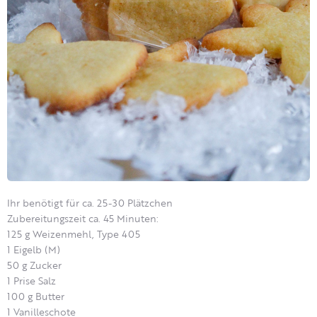
Ihr benötigt für ca. 25-30 Plätzchen
Zubereitungszeit ca. 45 Minuten:
125 g Weizenmehl, Type 405
1 Eigelb (M)
50 g Zucker
1 Prise Salz
100 g Butter
1 Vanilleschote