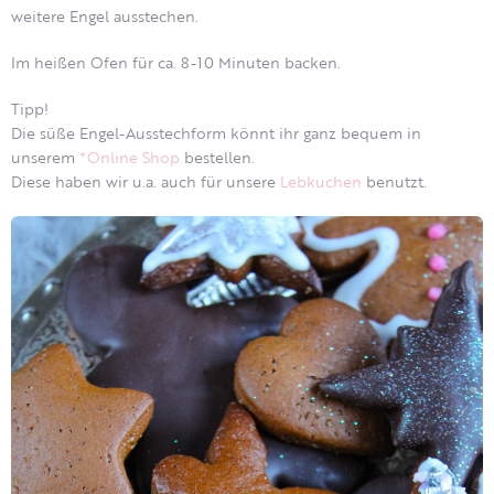
weitere Engel ausstechen.
Im heißen Ofen für ca. 8-10 Minuten backen.
Tipp!
Die süße Engel-Ausstechform könnt ihr ganz bequem in
unserem
*Online Shop
bestellen.
Diese haben wir u.a. auch für unsere
Lebkuchen
benutzt.