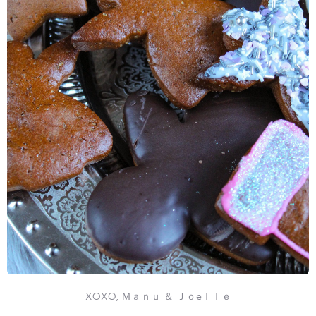
XOXO, Ｍａｎｕ ＆ Ｊｏëｌｌｅ