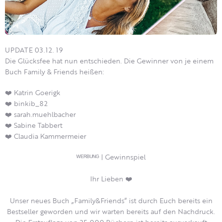
UPDATE 03.12. 19
Die Glücksfee hat nun entschieden. Die Gewinner von je einem
Buch Family & Friends heißen:
❤️ Katrin Goerigk
❤️ binkib_82
❤️ sarah.muehlbacher
❤️ Sabine Tabbert
❤️ Claudia Kammermeier
ᵂᴱᴿᴮᵁᴺᴳ | Gewinnspiel
Ihr Lieben
❤️
Unser neues Buch „Family&Friends“ ist durch Euch bereits ein
Bestseller geworden und wir warten bereits auf den Nachdruck.