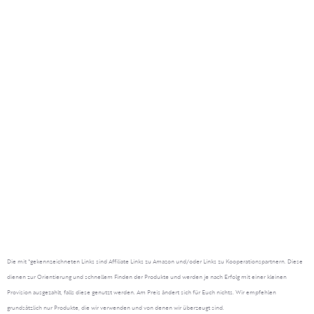
Die mit *gekennzeichneten Links sind Affiliate Links zu Amazon und/oder Links zu Kooperationspartnern. Diese
dienen zur Orientierung und schnellem Finden der Produkte und werden je nach Erfolg mit einer kleinen
Provision ausgezahlt, falls diese genutzt werden. Am Preis ändert sich für Euch nichts. Wir empfehlen
grundsätzlich nur Produkte, die wir verwenden und von denen wir überzeugt sind.