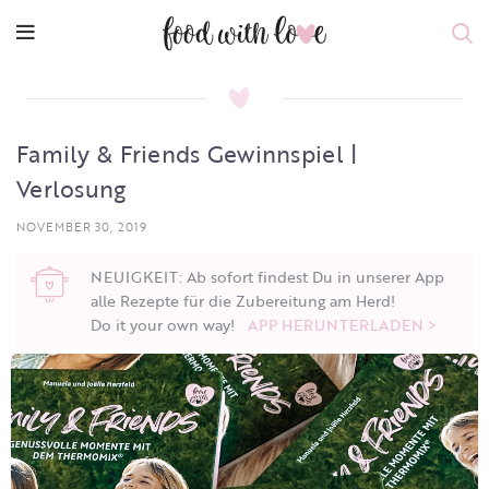
Family & Friends Gewinnspiel |
Verlosung
NOVEMBER 30, 2019
NEUIGKEIT: Ab sofort findest Du in unserer App
alle Rezepte für die Zubereitung am Herd!
Do it your own way!
APP HERUNTERLADEN >