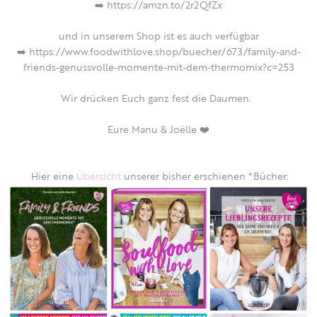
➡️
https://amzn.to/2r2QfZx
und in unserem Shop ist es auch verfügbar
➡️
https://www.foodwithlove.shop/buecher/673/family-and-
friends-genussvolle-momente-mit-dem-thermomix?c=253
Wir drücken Euch ganz fest die Daumen.
Eure Manu & Joëlle
❤️
Hier eine
Übersicht
unserer bisher erschienen *Bücher: