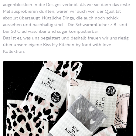
augenblicklich in die Designs verliebt. Als wir sie dann das erste
Mal ausprobieren durften, waren wir auch von der Qualität
absolut überzeugt. Nützliche Dinge, die auch noch schick
aussehen und nachhaltig sind – Die Schwammtücher z.B. sind
bei 60 Grad waschbar und sogar kompostierbar.
Das ist es, was uns begeistert und deshalb freuen wir uns riesig
über unsere eigene Kiss My Kitchen by food with love
Kollektion.