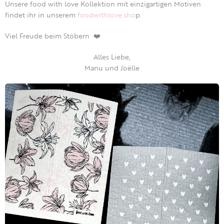
Unsere food with love Kollektion mit einzigartigen Motiven
findet ihr in unserem
foodwithlove.sho
p.
Viel Freude beim Stöbern ❤️
Alles Liebe,
Manu und Joëlle