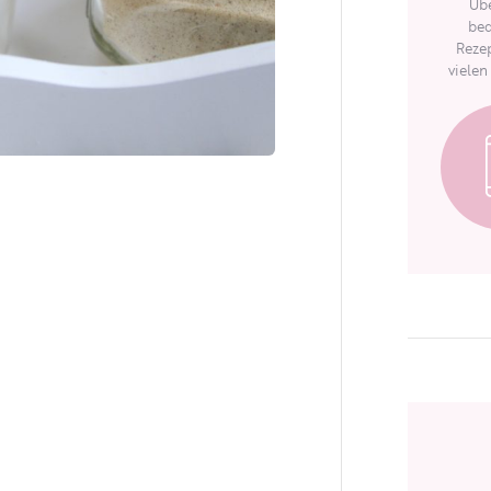
Übe
bed
Rezep
vielen