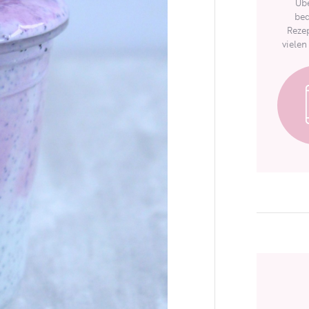
Übe
bed
Rezep
vielen