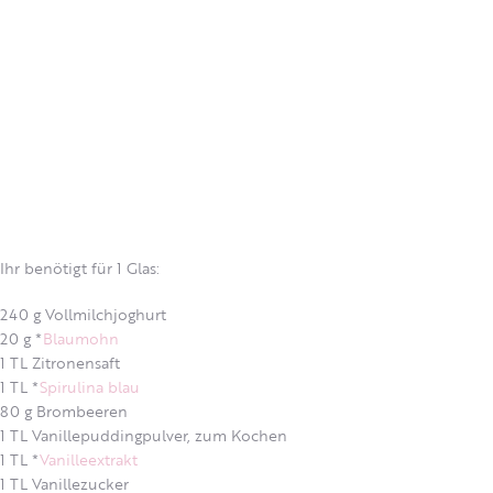
Ihr benötigt für 1 Glas:
240 g Vollmilchjoghurt
20 g *
Blaumohn
1 TL Zitronensaft
1 TL *
Spirulina blau
80 g Brombeeren
1 TL Vanillepuddingpulver, zum Kochen
1 TL *
Vanilleextrakt
1 TL Vanillezucker