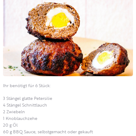
Ihr benötigt für 6 Stück:
3 Stängel glatte Petersilie
4 Stängel Schnittlauch
2 Zwiebeln
1 Knoblauchzehe
20 g Öl
60 g BBQ Sauce, selbstgemacht oder gekauft