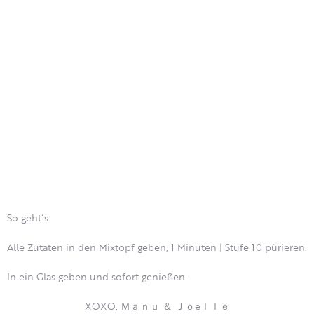
So geht´s:
Alle Zutaten in den Mixtopf geben, 1 Minuten | Stufe 10 pürieren.
In ein Glas geben und sofort genießen.
XOXO, Ｍａｎｕ ＆ Ｊｏëｌｌｅ