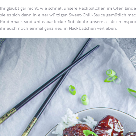
Ihr glaubt gar nicht, wie schnell unsere Hackbällchen im Ofen la
sie es sich dann in einer würzigen Sweet-Chili-Sauce gemütlich ma
Rinderhack sind unfassbar lecker. Sobald ihr unsere asiatisch inspir
ihr euch noch einmal ganz neu in Hackbällchen verlieben.