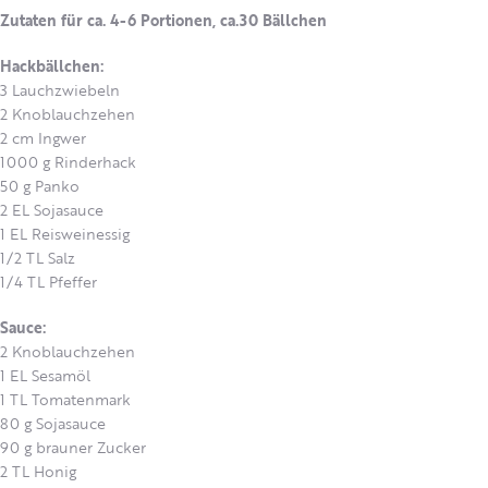
Zutaten für ca. 4-6 Portionen, ca.30 Bällchen
Hackbällchen:
3 Lauchzwiebeln
2 Knoblauchzehen
2 cm Ingwer
1000 g Rinderhack
50 g Panko
2 EL Sojasauce
1 EL Reisweinessig
1/2 TL Salz
1/4 TL Pfeffer
Sauce:
2 Knoblauchzehen
1 EL Sesamöl
1 TL Tomatenmark
80 g Sojasauce
90 g brauner Zucker
2 TL Honig