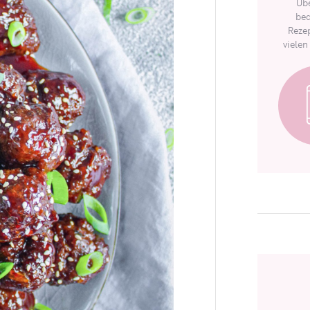
Übe
bed
Rezep
vielen