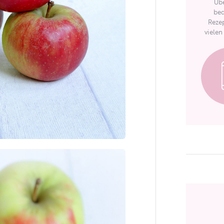
Übe
bed
Rezep
vielen