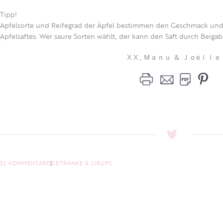
Tipp!
Apfelsorte und Reifegrad der Äpfel bestimmen den Geschmack und d
Apfelsaftes. Wer saure Sorten wählt, der kann den Saft durch Beiga
X X , Ｍａｎｕ ＆ Ｊｏëｌｌｅ
32 KOMMENTARE
GETRÄNKE & SIRUPS