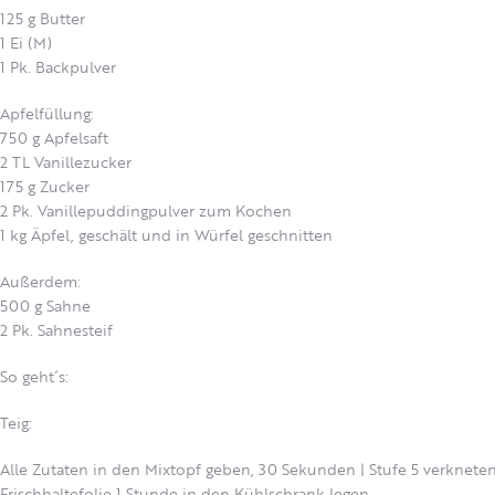
125 g Butter
1 Ei (M)
1 Pk. Backpulver
Apfelfüllung:
750 g Apfelsaft
2 TL Vanillezucker
175 g Zucker
2 Pk. Vanillepuddingpulver zum Kochen
1 kg Äpfel, geschält und in Würfel geschnitten
Außerdem:
500 g Sahne
2 Pk. Sahnesteif
So geht´s:
Teig:
Alle Zutaten in den Mixtopf geben, 30 Sekunden | Stufe 5 verknete
Frischhaltefolie 1 Stunde in den Kühlschrank legen.