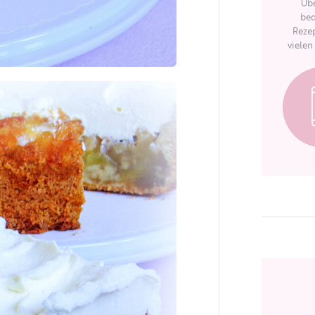
Übe
bed
Rezep
vielen