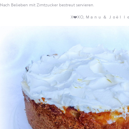
Nach Belieben mit Zimtzucker bestreut servieren.
X❤️XO, Ｍａｎｕ ＆ Ｊｏëｌｌ