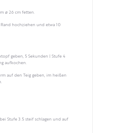
m ø 26 cm fetten.
en Rand hochziehen und etwa 10
xtopf geben, 5 Sekunden | Stufe 4
ing aufkochen.
orm auf den Teig geben, im heißen
n.
ei Stufe 3.5 steif schlagen und auf