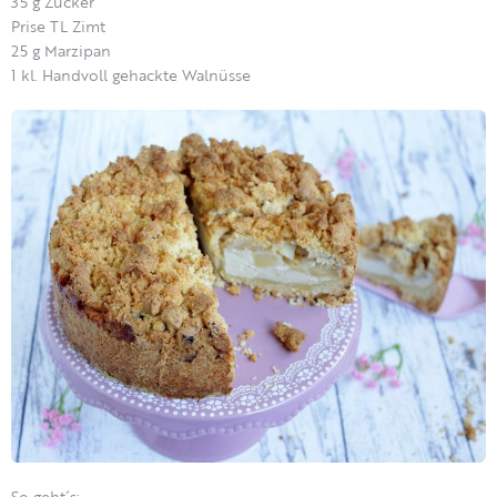
35 g Zucker
Prise TL Zimt
25 g Marzipan
1 kl. Handvoll gehackte Walnüsse
So geht´s: