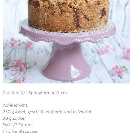
Zutaten für 1 Springform ø 18 cm:
Apfelschicht:
250 g Äpfel, geschält, entkernt und in Würfel
30 g Zucker
Saft 1/2 Zitrone
1 TL Vanillezucker