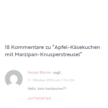
18 Kommentare zu “
Apfel-Käsekuchen
mit Marzipan-Knusperstreusel
”
Heide Bleher
sagt:
11. Oktober 2016 um 7:34 Uhr
Hallo, kein backpulver??
ANTWORTEN