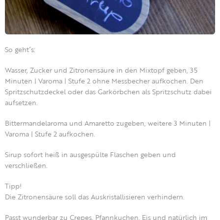
So geht´s:
Wasser, Zucker und Zitronensäure in den Mixtopf geben, 35
Minuten | Varoma | Stufe 2 ohne Messbecher aufkochen. Den
Spritzschutzdeckel oder das Garkörbchen als Spritzschutz dabei
aufsetzen.
Bittermandelaroma und Amaretto zugeben, weitere 3 Minuten |
Varoma | Stufe 2 aufkochen.
Sirup sofort heiß in ausgespülte Flaschen geben und
verschließen.
Tipp!
Die Zitronensäure soll das Auskristallisieren verhindern.
Passt wunderbar zu Crepes, Pfannkuchen, Eis und natürlich im