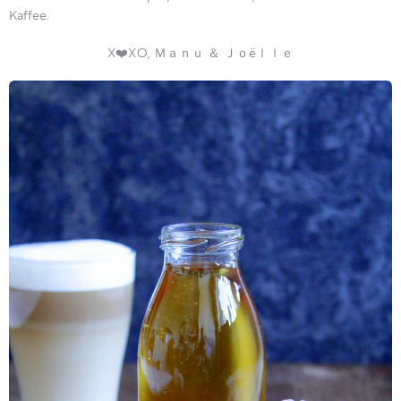
Kaffee.
X❤️XO, Ｍａｎｕ ＆ Ｊｏëｌｌｅ