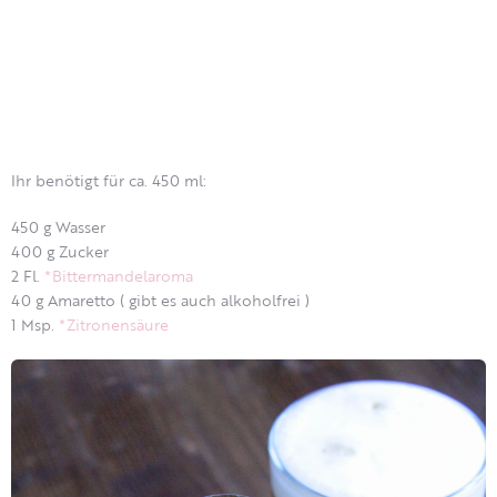
Ihr benötigt für ca. 450 ml:
450 g Wasser
400 g Zucker
2 Fl.
*Bittermandelaroma
40 g Amaretto ( gibt es auch alkoholfrei )
1 Msp.
*Zitronensäure