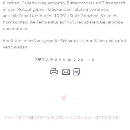
Kirschen, Gelierzucker, Amaretto, Bittermandel und Zitronensaft
in den Mixtopf geben, 10 Sekunden | Stufe 4 verrühren,
anschließend 14 Minuten | 100°C | Stufe 2 kochen. Sollte es
hochkochen, die Temperatur auf 95°C reduzieren. Gelierprobe
durchführen.
Konfitüre in heiß ausgespülte Schraubgläserumfüllen und sofort
verschließen.
X❤️XO, Ｍａｎｕ ＆ Ｊｏëｌｌｅ
5 KOMMENTARE
AUFSTRICHE, DIPS & SAUCEN
,
ZUM VERSCHENKEN