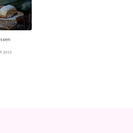
issen
R 2023